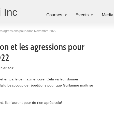
 Inc
Courses
Events
Media
t les agressions pour ados Novembre 2022
ion et les agressions pour
022
hier soir!
 et en parle ce matin encore. Cela va leur donner
 fallu beaucoup de répétitions pour que Guillaume maîtrise
t. Ils n’auront peur de rien après cela!