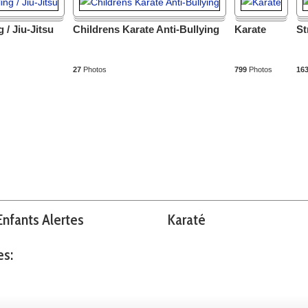
 / Jiu-Jitsu
Childrens Karate Anti-Bullying
Karate
St
27
Photos
799
Photos
16
Enfants Alertes
Karaté
es: