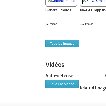
General Photos
No-Gi Grappling
17
Photos
103
Photos
Tous les Images
Vidéos
Auto-défense
Tous Les vidéos
Related Imag